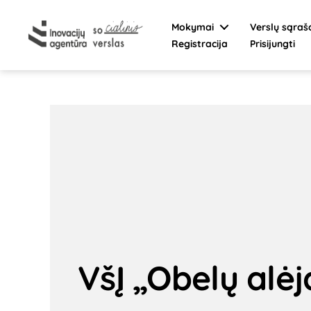
Mokymai
Verslų sąraš
Registracija
Prisijungti
Socialinis
verslas
VšĮ „Obelų alėj