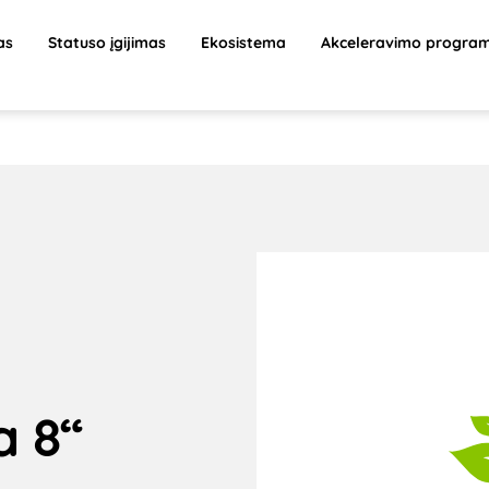
as
Statuso įgijimas
Ekosistema
Akceleravimo progra
a 8“