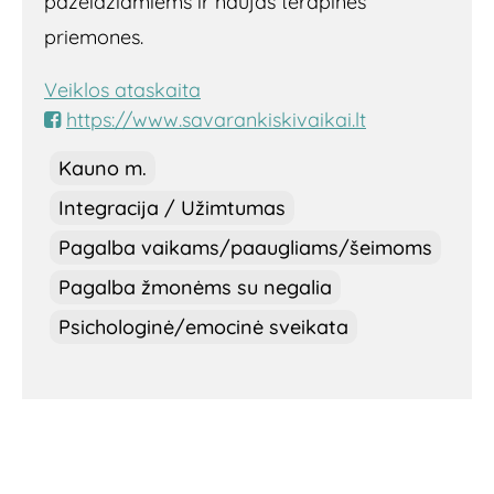
pažeidžiamiems ir naujas terapines
priemones.
Veiklos ataskaita
https://www.savarankiskivaikai.lt
Kauno m.
Integracija / Užimtumas
Pagalba vaikams/paaugliams/šeimoms
Pagalba žmonėms su negalia
Psichologinė/emocinė sveikata