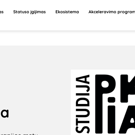
as
Statuso įgijimas
Ekosistema
Akceleravimo progra
ja