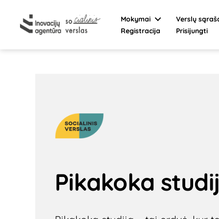
Mokymai
Verslų sąraš
Registracija
Prisijungti
Socialinis
verslas
Pikakoka studi