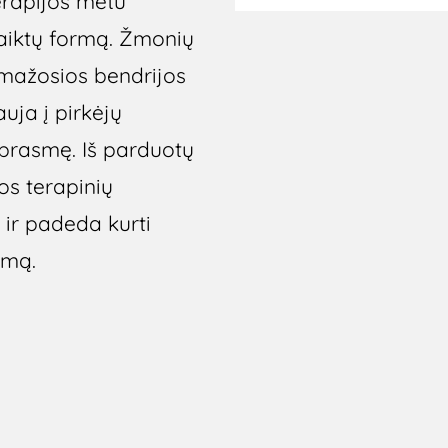
terapijos metu
daiktų formą. Žmonių
 mažosios bendrijos
uja į pirkėjų
prasmę. Iš parduotų
s terapinių
ir padeda kurti
umą.