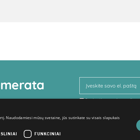
numerata
Susipažinau su
Inovacijų a
pateikta informacija apie 
tvarkymą.
irtį. Naudodamiesi mūsų svetaine, jūs sutinkate su visais slapukais
KSLINIAI
FUNKCINIAI