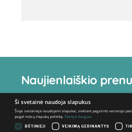
Naujienlaiškio pre
Ši svetainė naudoja slapukus
Šioje svetainėje naudojami slapukai, siekiant pagerinti vartotojo pat
pagal mūsų slapukų politiką.
Skaityti daugiau
BŪTINIEJI
VEIKIMĄ GERINANTYS
TI