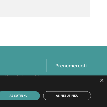
gentūros privatumo politikoje
×
mano asmens duomenų
AŠ SUTINKU
AŠ NESUTINKU