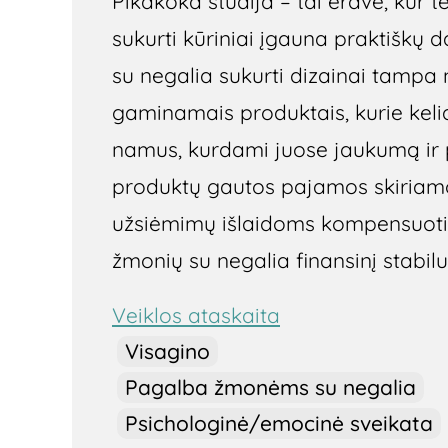
Pikakoka studija – tai erdvė, kur 
sukurti kūriniai įgauna praktiškų 
su negalia sukurti dizainai tampa
gaminamais produktais, kurie kelia
namus, kurdami juose jaukumą ir 
produktų gautos pajamos skiriamo
užsiėmimų išlaidoms kompensuoti 
žmonių su negalia finansinį stabil
Veiklos ataskaita
Visagino
Pagalba žmonėms su negalia
Psichologinė/emocinė sveikata