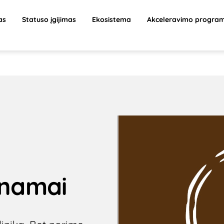
as
Statuso įgijimas
Ekosistema
Akceleravimo progra
 namai