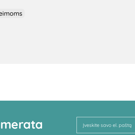
šeimoms
numerata