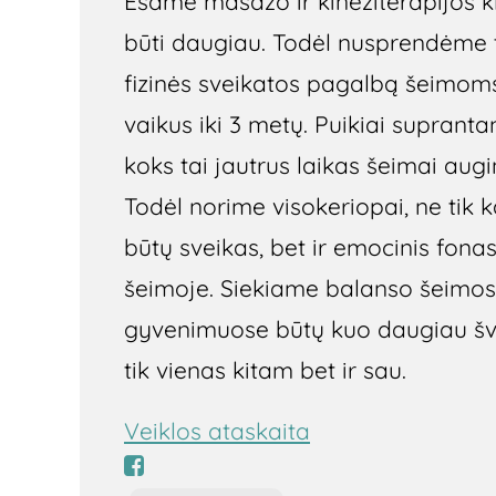
Esame masažo ir kineziterapijos kl
būti daugiau. Todėl nusprendėme t
fizinės sveikatos pagalbą šeimo
vaikus iki 3 metų. Puikiai supranta
koks tai jautrus laikas šeimai augi
Todėl norime visokeriopai, ne tik k
būtų sveikas, bet ir emocinis fona
šeimoje. Siekiame balanso šeimos
gyvenimuose būtų kuo daugiau švi
tik vienas kitam bet ir sau.
Veiklos ataskaita