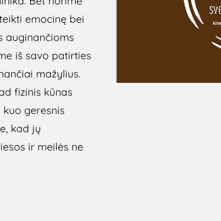
inika. Bet norime
eikti emocinę bei
ms auginančioms
me iš savo patirties
nančiai mažylius.
ad fizinis kūnas
s kuo geresnis
e, kad jų
esos ir meilės ne