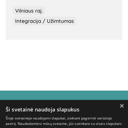
Vilniaus raj.
Integracija / Užimtumas
×
Naujienlaiškio
Ši svetainė naudoja slapukus
Šioje svetainėje naudojami slapukai, siekiant pagerinti vartotojo
prenumerata
patirtį. Naudodamiesi mūsų svetaine, jūs sutinkate su visais slapukais