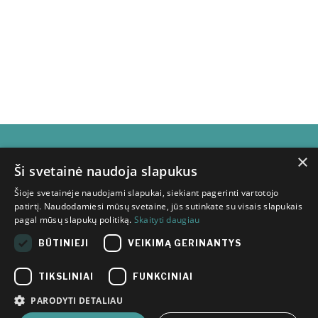
×
Naujienlaiškio
Ši svetainė naudoja slapukus
Šioje svetainėje naudojami slapukai, siekiant pagerinti vartotojo
prenumerata
patirtį. Naudodamiesi mūsų svetaine, jūs sutinkate su visais slapukais
pagal mūsų slapukų politiką.
Skaityti daugiau
BŪTINIEJI
VEIKIMĄ GERINANTYS
TIKSLINIAI
FUNKCINIAI
PARODYTI DETALIAU
Susipažinau su
Inovacijų
agentūros privatumo politikoje