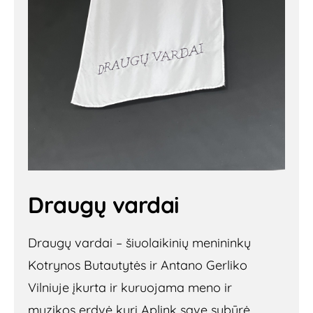
Draugų vardai
Draugų vardai – šiuolaikinių menininkų
Kotrynos Butautytės ir Antano Gerliko
Vilniuje įkurta ir kuruojama meno ir
muzikos erdvė kuri Aplink save subūrė