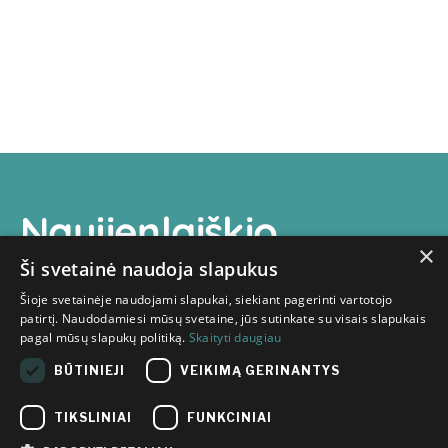
Naujienlaiškio
×
prenumerata
Ši svetainė naudoja slapukus
Šioje svetainėje naudojami slapukai, siekiant pagerinti vartotojo
patirtį. Naudodamiesi mūsų svetaine, jūs sutinkate su visais slapukais
pagal mūsų slapukų politiką.
Skaityti daugiau
BŪTINIEJI
VEIKIMĄ GERINANTYS
Susipažinau su
Inovacijų
TIKSLINIAI
FUNKCINIAI
agentūros privatumo politikoje
pateikta informacija apie mano