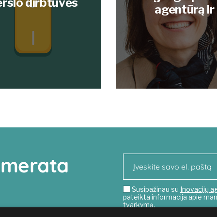
erslo dirbtuvės
agentūrą ir
numerata
Susipažinau su
Inovacijų a
pateikta informacija apie 
tvarkymą.