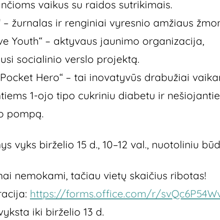
nčioms vaikus su raidos sutrikimais.
“ – žurnalas ir renginiai vyresnio amžiaus žm
ive Youth“ – aktyvaus jaunimo organizacija,
usi socialinio verslo projektą.
 Pocket Hero“ – tai inovatyvūs drabužiai vaik
tiems 1-ojo tipo cukriniu diabetu ir nešiojanti
no pompą.
s vyks birželio 15 d., 10–12 val., nuotoliniu būd
i nemokami, tačiau vietų skaičius ribotas!
racija:
https://forms.office.com/r/svQc6P54W
vyksta iki birželio 13 d.