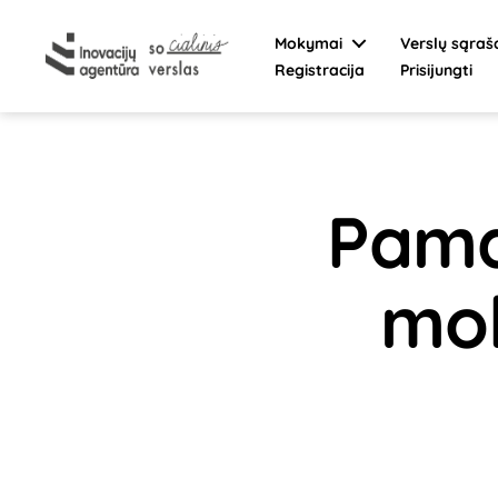
Mokymai
Verslų sąraš
Registracija
Prisijungti
Socialinis
verslas
Pama
mok