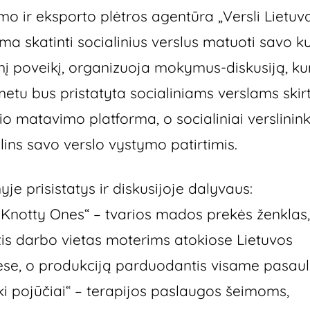
mo ir eksporto plėtros agentūra „Versli Lietuva
ma skatinti socialinius verslus matuoti savo 
inį poveikį, organizuoja mokymus-diskusiją, ku
etu bus pristatyta socialiniams verslams skir
io matavimo platforma, o socialiniai verslinink
lins savo verslo vystymo patirtimis.
je prisistatys ir diskusijoje dalyvaus:
 Knotty Ones“ – tvarios mados prekės ženklas,
tis darbo vietas moterims atokiose Lietuvos
ėse, o produkciją parduodantis visame pasaul
ki pojūčiai“ – terapijos paslaugos šeimoms,