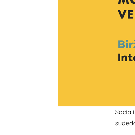
Social
sudeda