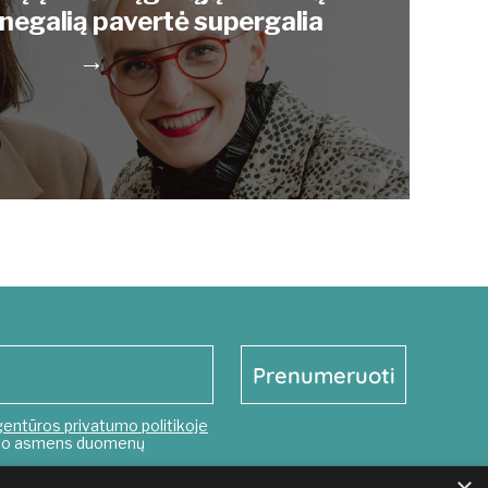
 negalią pavertė supergalia
→
gentūros privatumo politikoje
mano asmens duomenų