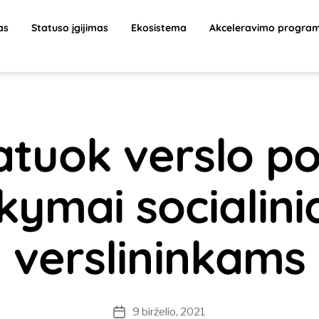
as
Statuso įgijimas
Ekosistema
Akceleravimo progra
tuok verslo pov
ymai socialin
verslininkams
9 birželio, 2021
Įrašo