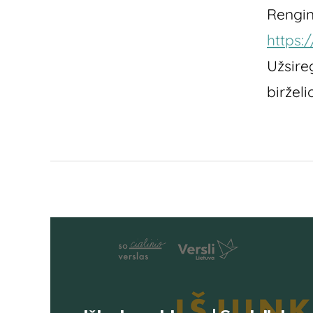
Rengin
https:
Užsire
birželi