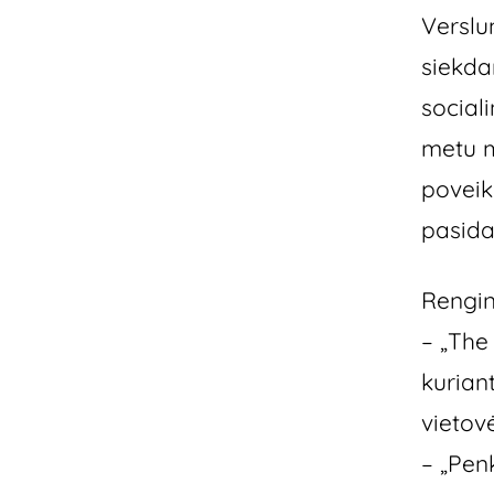
Verslu
siekda
social
metu m
poveik
pasida
Renginy
– „The
kurian
vietov
– „Pen