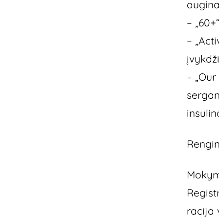
augina
– „60+
– „Act
įvykdži
– „Our
sergan
insuli
Renginy
Mokyma
Regist
racija 