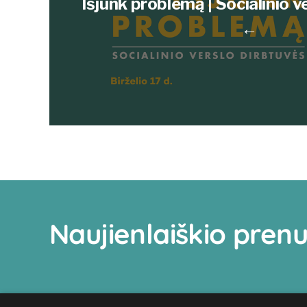
Išjunk problemą | Socialinio v
←
Naujienlaiškio pre