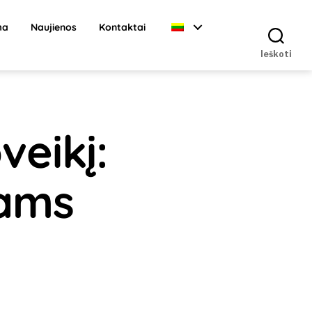
ma
Naujienos
Kontaktai
Ieškoti
eikį:
iams