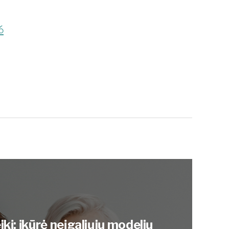
6
ikį: įkūrė neįgaliųjų modelių