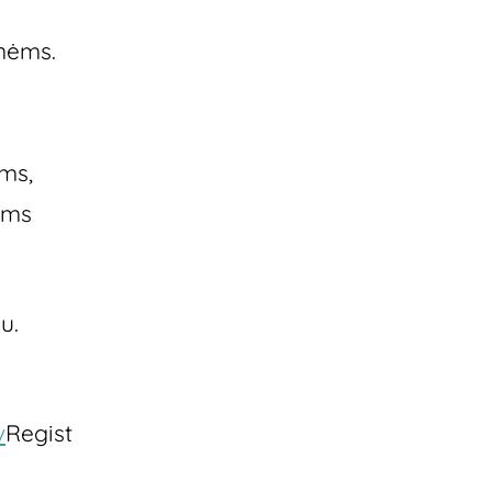
onėms.
ams,
ems
u.
v
Regist