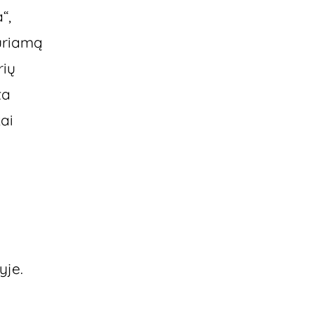
“,
kuriamą
rių
ta
ai
yje.