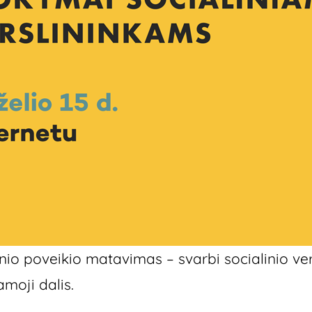
inio poveikio matavimas – svarbi socialinio ve
moji dalis.