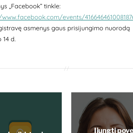
ys „Facebook” tinkle:
//www.facebook.com/events/416646461008187
gistravę asmenys gaus prisijungimo nuorodą
o 14 d.
Įjungti pove