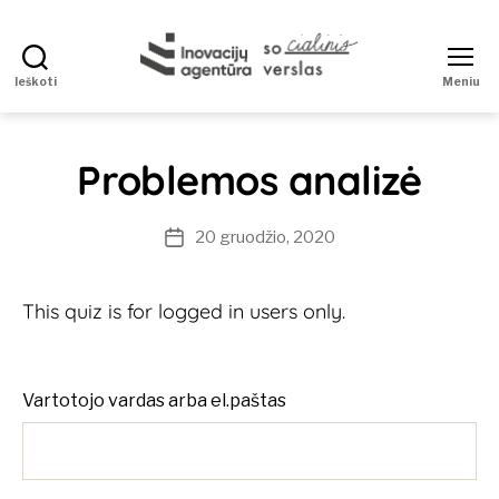
Ieškoti
Meniu
Socialinis
verslas
Problemos analizė
20 gruodžio, 2020
Įrašo
data
This quiz is for logged in users only.
Vartotojo vardas arba el.paštas