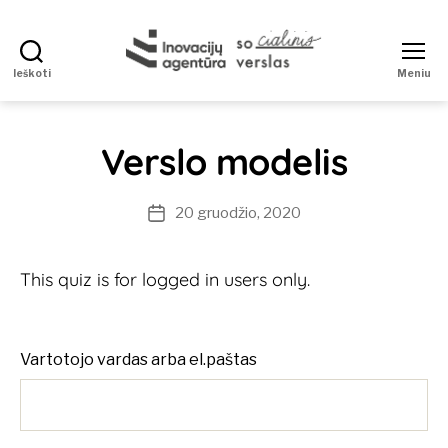
Ieškoti
Meniu
Socialinis
verslas
Verslo modelis
20 gruodžio, 2020
Įrašo
data
This quiz is for logged in users only.
Vartotojo vardas arba el.paštas