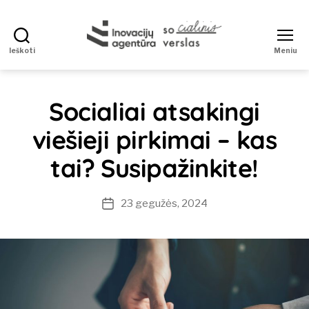
Ieškoti
Meniu
Socialinis
verslas
Socialiai atsakingi
viešieji pirkimai – kas
tai? Susipažinkite!
23 gegužės, 2024
Įrašo
data