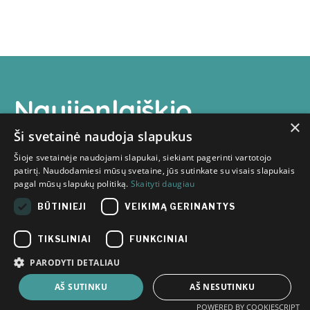
Naujienlaiškio
×
prenumerata
Ši svetainė naudoja slapukus
Šioje svetainėje naudojami slapukai, siekiant pagerinti vartotojo
patirtį. Naudodamiesi mūsų svetaine, jūs sutinkate su visais slapukais
pagal mūsų slapukų politiką.
Skaityti daugiau
BŪTINIEJI
VEIKIMĄ GERINANTYS
Susipažinau su
Inovacijų
TIKSLINIAI
FUNKCINIAI
agentūros privatumo politikoje
pateikta informacija apie mano
PARODYTI DETALIAU
asmens duomenų tvarkymą.
AŠ SUTINKU
AŠ NESUTINKU
POWERED BY COOKIESCRIPT