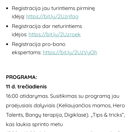
Registracija jau turintiems pirminę
idėją:
https://bit.ly/2Uznfag
Registracija dar neturintiems
idėjos:
https://bit.ly/2Uzroek
Registracija pro-bono
ekspertams:
https://bit.ly/2UzVyOh
PROGRAMA:
11 d. trečiadienis
16:00 atidarymas. Susitikimas su programą jau
praėjusiais dalyviais (Keliaujančios mamos, Hero
Talents, Bangų terapija, Digiklasė). „Tips & tricks”,
kas laukia sprinto metu