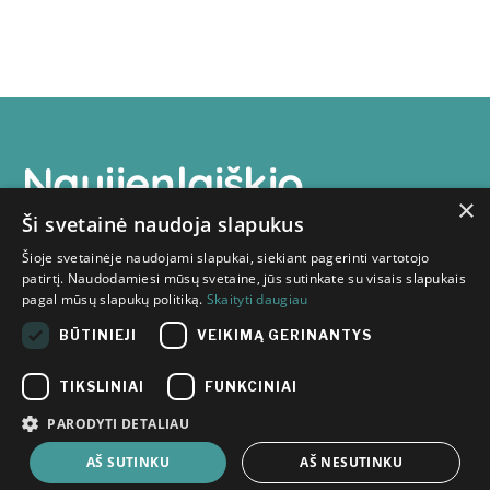
Naujienlaiškio
×
prenumerata
Ši svetainė naudoja slapukus
Šioje svetainėje naudojami slapukai, siekiant pagerinti vartotojo
patirtį. Naudodamiesi mūsų svetaine, jūs sutinkate su visais slapukais
pagal mūsų slapukų politiką.
Skaityti daugiau
BŪTINIEJI
VEIKIMĄ GERINANTYS
Susipažinau su
Inovacijų
TIKSLINIAI
FUNKCINIAI
agentūros privatumo politikoje
pateikta informacija apie mano
PARODYTI DETALIAU
asmens duomenų tvarkymą.
AŠ SUTINKU
AŠ NESUTINKU