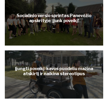
Socialinio verslo sprintas Panevėžio
apskrityje: įjunk poveikį!
←
Įjungti poveikį: kavos puodeliu mažina
atskirtį ir naikina stereotipus
→