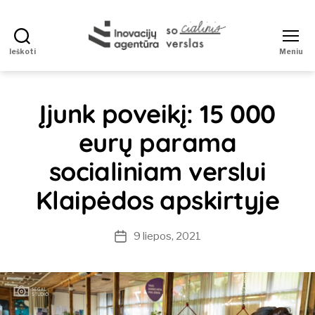
Ieškoti
Meniu
Socialinis
verslas
Įjunk poveikį: 15 000
eurų parama
socialiniam verslui
Klaipėdos apskirtyje
9 liepos, 2021
Įrašo
data