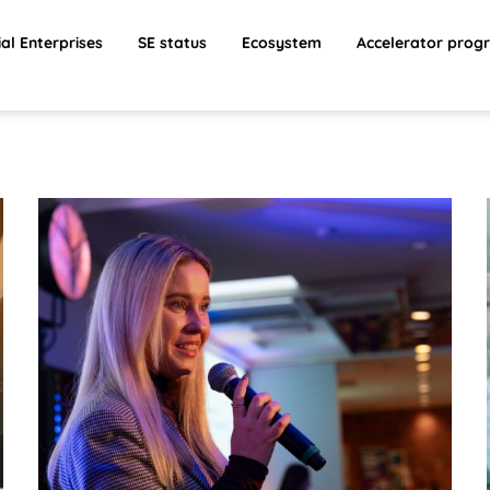
ial Enterprises
SE status
Ecosystem
Accelerator prog