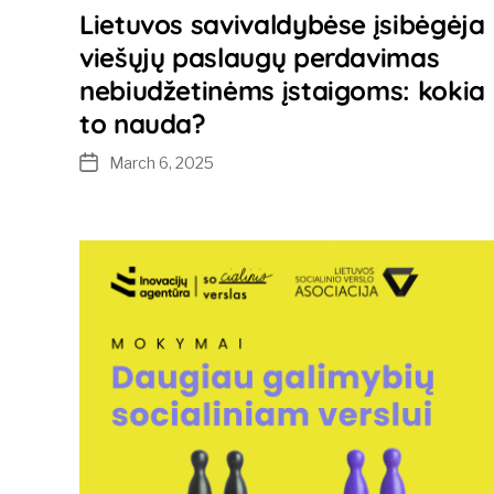
Lietuvos savivaldybėse įsibėgėja
viešųjų paslaugų perdavimas
nebiudžetinėms įstaigoms: kokia
to nauda?
March 6, 2025
Post
date