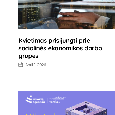
Kvietimas prisijungti prie
socialinės ekonomikos darbo
grupės
April 3, 2026
Post
date