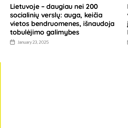
Lietuvoje – daugiau nei 200
socialinių verslų: auga, keičia
vietos bendruomenes, išnaudoja
tobulėjimo galimybes
January 23, 2025
Post
date