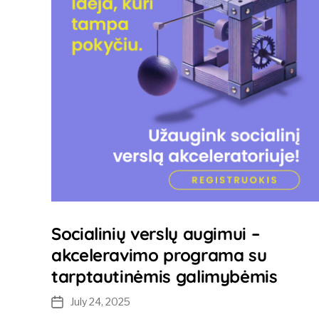
Socialinių verslų augimui –
akceleravimo programa su
tarptautinėmis galimybėmis
July 24, 2025
Post
date