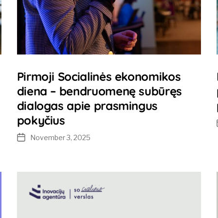
Pirmoji Socialinės ekonomikos
diena – bendruomenę subūręs
dialogas apie prasmingus
pokyčius
November 3, 2025
Post
date