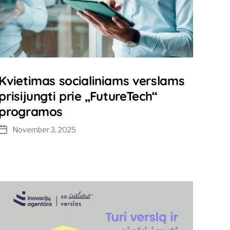
Kvietimas socialiniams verslams
prisijungti prie „FutureTech“
programos
November 3, 2025
Post
date