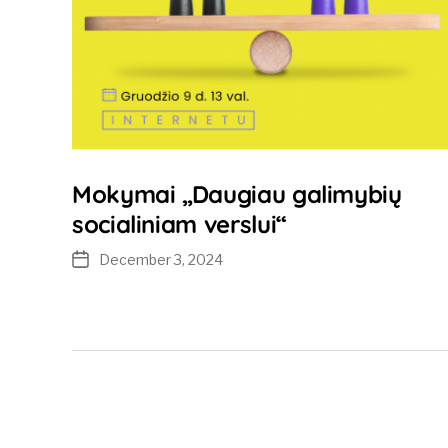
Mokymai „Daugiau galimybių
socialiniam verslui“
December 3, 2024
Post
date