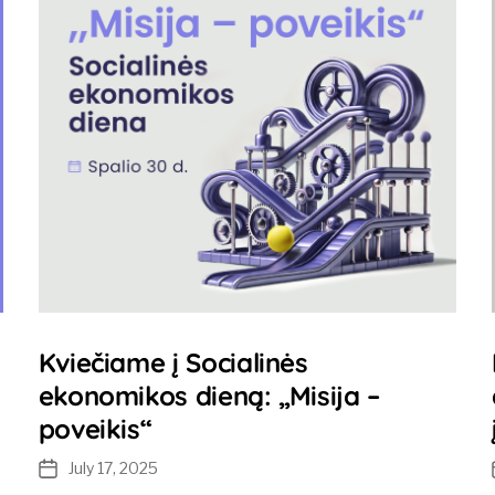
Kviečiame į Socialinės
ekonomikos dieną: „Misija –
poveikis“
July 17, 2025
Post
date