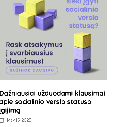
Dažniausiai užduodami klausimai
apie socialinio verslo statuso
įgijimą
May 15, 2025
Post
date