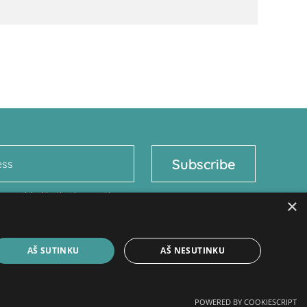
n provided in the
Innovation
×
ding the processing of my
AŠ SUTINKU
AŠ NESUTINKU
Į viršų
↑
POWERED BY COOKIESCRIPT