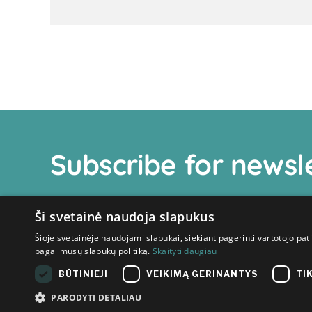
Subscribe for newsl
Ši svetainė naudoja slapukus
Šioje svetainėje naudojami slapukai, siekiant pagerinti vartotojo pat
pagal mūsų slapukų politiką.
Skaityti daugiau
BŪTINIEJI
VEIKIMĄ GERINANTYS
TI
PARODYTI DETALIAU
© 2026 Inovacijų agentūra