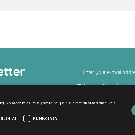
etter
I have read the informatio
Agency's privacy policy
regar
personal data.
irtį. Naudodamiesi mūsų svetaine, jūs sutinkate su visais slapukais
KSLINIAI
FUNKCINIAI