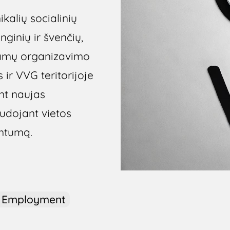
nikalių socialinių
nginių ir švenčių,
ramų organizavimo
r VVG teritorijoje
nt naujas
udojant vietos
imtumą.
/ Employment