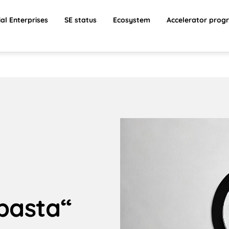
ial Enterprises
SE status
Ecosystem
Accelerator prog
ibasta“