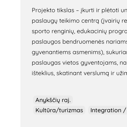
Projekto tikslas – įkurti ir plėtoti u
paslaugų teikimo centrą (įvairių re
sporto renginių, edukacinių prog
paslaugos bendruomenės nariams i
gyvenantiems asmenims), sukuria
paslaugas vietos gyventojams, na
išteklius, skatinant verslumą ir už
Anykščių raj.
Kultūra/turizmas
Integration 