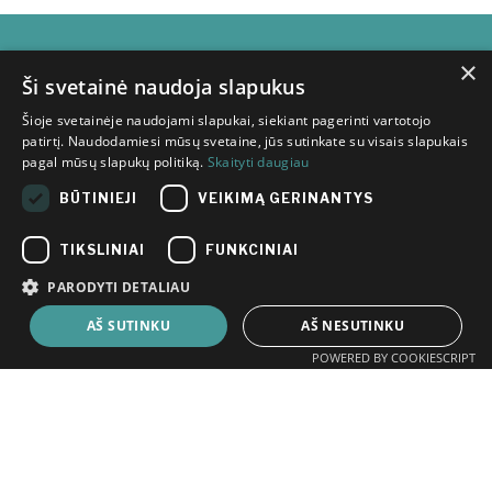
×
Subscribe for
Ši svetainė naudoja slapukus
Šioje svetainėje naudojami slapukai, siekiant pagerinti vartotojo
newsletter
patirtį. Naudodamiesi mūsų svetaine, jūs sutinkate su visais slapukais
pagal mūsų slapukų politiką.
Skaityti daugiau
BŪTINIEJI
VEIKIMĄ GERINANTYS
TIKSLINIAI
FUNKCINIAI
PARODYTI DETALIAU
I have read the information
provided in the
Innovation
AŠ SUTINKU
AŠ NESUTINKU
Agency's privacy policy
regarding
the processing of my personal
POWERED BY COOKIESCRIPT
data.
© 2026 Inovacijų agentūra
Į viršų
↑