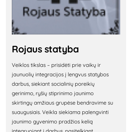
Rojaus statyba
Veiklos tikslas – prisidėti prie vaikų ir
jaunuolių integracijos į lengvus statybos
darbus, siekiant socialinių poreikių
gerinimo, ryšių stiprinimo jaunimo
skirtingų amžiaus grupėse bendravime su
suaugusiais. Veikla siekiama palengvinti
jaunimo gyvenimo pradžios kelią
integruojant į darbus, pasitelkiant