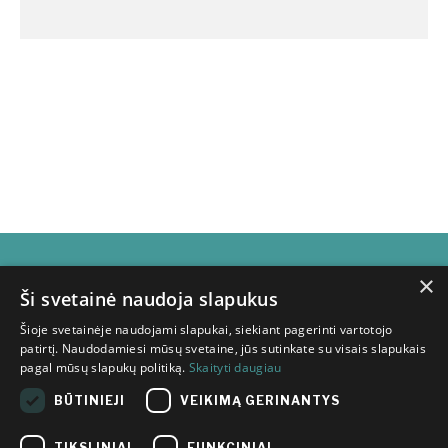
×
Subscribe for
Ši svetainė naudoja slapukus
Šioje svetainėje naudojami slapukai, siekiant pagerinti vartotojo
newsletter
patirtį. Naudodamiesi mūsų svetaine, jūs sutinkate su visais slapukais
pagal mūsų slapukų politiką.
Skaityti daugiau
BŪTINIEJI
VEIKIMĄ GERINANTYS
TIKSLINIAI
FUNKCINIAI