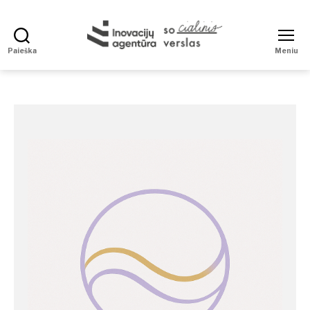
Paieška
Meniu
Social
Enterprise