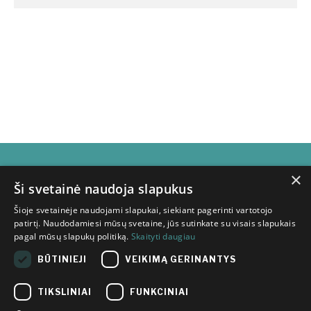
×
Subscribe for
Ši svetainė naudoja slapukus
Šioje svetainėje naudojami slapukai, siekiant pagerinti vartotojo
newsletter
patirtį. Naudodamiesi mūsų svetaine, jūs sutinkate su visais slapukais
pagal mūsų slapukų politiką.
Skaityti daugiau
BŪTINIEJI
VEIKIMĄ GERINANTYS
TIKSLINIAI
FUNKCINIAI