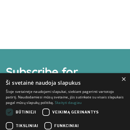
Subscribe for
×
newsletter
Ši svetainė naudoja slapukus
Šioje svetainėje naudojami slapukai, siekiant pagerinti vartotojo
patirtį. Naudodamiesi mūsų svetaine, jūs sutinkate su visais slapukais
pagal mūsų slapukų politiką.
Skaityti daugiau
BŪTINIEJI
VEIKIMĄ GERINANTYS
I have read the information
TIKSLINIAI
FUNKCINIAI
provided in the
Innovation