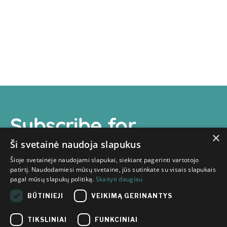
Subscribe for
×
newsletter
Ši svetainė naudoja slapukus
Šioje svetainėje naudojami slapukai, siekiant pagerinti vartotojo
patirtį. Naudodamiesi mūsų svetaine, jūs sutinkate su visais slapukais
pagal mūsų slapukų politiką.
Skaityti daugiau
BŪTINIEJI
VEIKIMĄ GERINANTYS
I have read the information
TIKSLINIAI
FUNKCINIAI
provided in the
Innovation