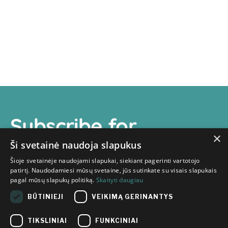
Subscribe for
×
newsletter
Ši svetainė naudoja slapukus
Šioje svetainėje naudojami slapukai, siekiant pagerinti vartotojo
patirtį. Naudodamiesi mūsų svetaine, jūs sutinkate su visais slapukais
pagal mūsų slapukų politiką.
Skaityti daugiau
BŪTINIEJI
VEIKIMĄ GERINANTYS
I have read the information
TIKSLINIAI
FUNKCINIAI
provided in the
Innovation