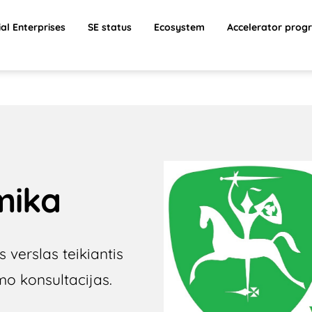
ial Enterprises
SE status
Ecosystem
Accelerator prog
mika
 verslas teikiantis
mo konsultacijas.