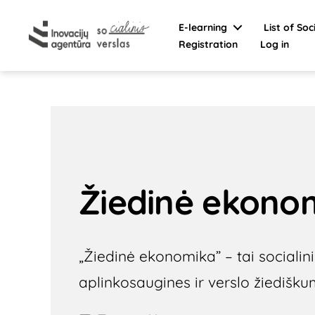
E-learning
List of Soc
Registration
Log in
Social
Enterprise
Žiedinė ekono
„Žiedinė ekonomika” – tai socialinis
aplinkosaugines ir verslo žiedišku