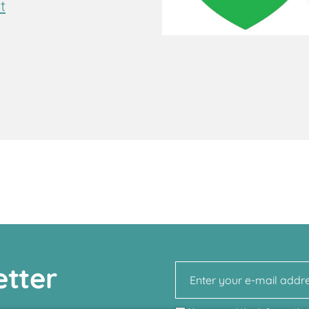
t
etter