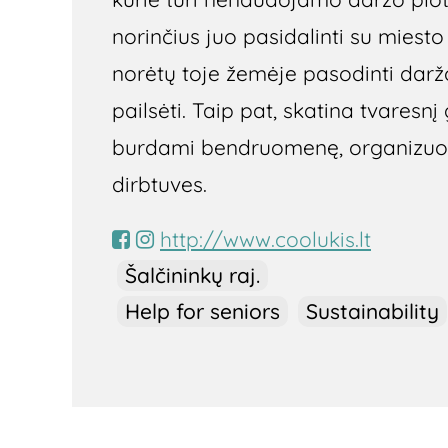
norinčius juo pasidalinti su miest
norėtų toje žemėje pasodinti daržo
pailsėti. Taip pat, skatina tvares
burdami bendruomenę, organizuod
dirbtuves.
http://www.coolukis.lt
Šalčininkų raj.
Help for seniors
Sustainability