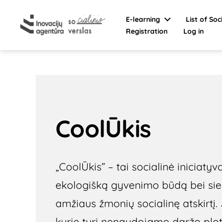
E-learning
List of Soc
Registration
Log in
Social
Enterprise
CoolŪkis
„CoolŪkis” – tai socialinė iniciatyva
ekologišką gyvenimo būdą bei sie
amžiaus žmonių socialinę atskirtį
kurie turi nenaudojamo daržo plot