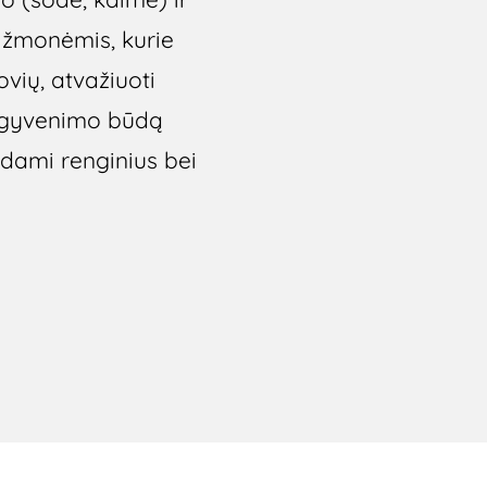
o žmonėmis, kurie
vių, atvažiuoti
nį gyvenimo būdą
ami renginius bei