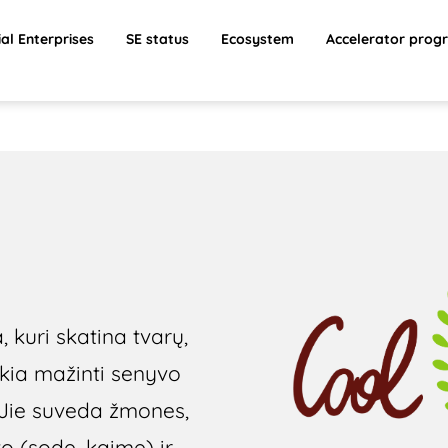
ial Enterprises
SE status
Ecosystem
Accelerator prog
, kuri skatina tvarų,
kia mažinti senyvo
. Jie suveda žmones,
o (sode, kaime) ir