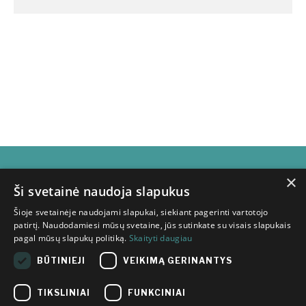
×
Subscribe for
Ši svetainė naudoja slapukus
Šioje svetainėje naudojami slapukai, siekiant pagerinti vartotojo
newsletter
patirtį. Naudodamiesi mūsų svetaine, jūs sutinkate su visais slapukais
pagal mūsų slapukų politiką.
Skaityti daugiau
BŪTINIEJI
VEIKIMĄ GERINANTYS
TIKSLINIAI
FUNKCINIAI