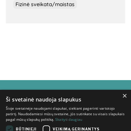
Fizinė sveikata/maistas
×
Subscribe for
Ši svetainė naudoja slapukus
Šioje svetainėje naudojami slapukai, siekiant pagerinti vartotojo
newsletter
patirtį. Naudodamiesi mūsų svetaine, jūs sutinkate su visais slapukais
pagal mūsų slapukų politiką.
Skaityti daugiau
BŪTINIEJI
VEIKIMĄ GERINANTYS