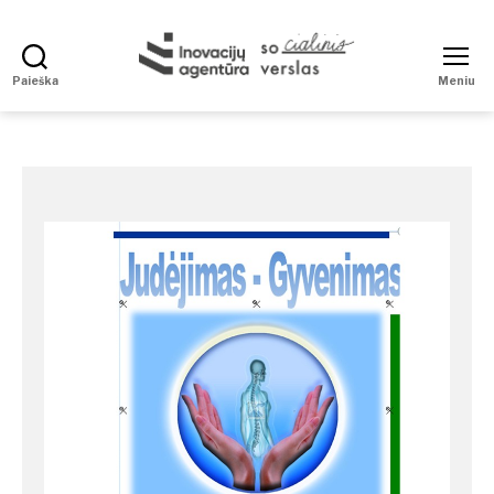
Paieška
Meniu
Social
Enterprise