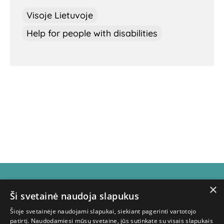
Visoje Lietuvoje
Help for people with disabilities
×
Subscribe for
Ši svetainė naudoja slapukus
Šioje svetainėje naudojami slapukai, siekiant pagerinti vartotojo
patirtį. Naudodamiesi mūsų svetaine, jūs sutinkate su visais slapukais